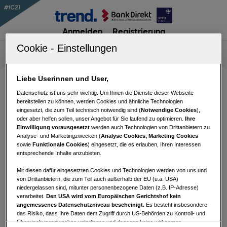
Anmelden
Registrierung
Liebe Userinnen und User,
#IC21 Quiz 5
Datenschutz ist uns sehr wichtig. Um Ihnen die Dienste dieser Webseite
bereitstellen zu können, werden Cookies und ähnliche Technologien
eingesetzt, die zum Teil technisch notwendig sind (
Notwendige Cookies
),
oder aber helfen sollen, unser Angebot für Sie laufend zu optimieren.
Ihre
Für die Teilnahme an diesem Quiz musst du
Einwilligung vorausgesetzt
werden auch Technologien von Drittanbietern zu
Analyse- und Marketingzwecken (
Analyse Cookies, Marketing Cookies
angemeldet sein.
sowie
Funktionale Cookies
) eingesetzt, die es erlauben, Ihren Interessen
entsprechende Inhalte anzubieten.
Mit diesen dafür eingesetzten Cookies und Technologien werden von uns und
von Drittanbietern, die zum Teil auch außerhalb der EU (u.a. USA)
Benutzername oder E-Mail-Adresse
niedergelassen sind, mitunter personenbezogene Daten (z.B. IP-Adresse)
verarbeitet.
Den USA wird vom Europäischen Gerichtshof kein
angemessenes Datenschutzniveau bescheinigt.
Es besteht insbesondere
das Risiko, dass Ihre Daten dem Zugriff durch US-Behörden zu Kontroll- und
Passwort
Überwachungszwecken unterliegen und dagegen keine wirksamen