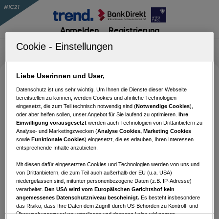
Anmelden
Registrierung
Liebe Userinnen und User,
#IC21 Phase 3 – Quiz 6
Datenschutz ist uns sehr wichtig. Um Ihnen die Dienste dieser Webseite
bereitstellen zu können, werden Cookies und ähnliche Technologien
eingesetzt, die zum Teil technisch notwendig sind (
Notwendige Cookies
),
oder aber helfen sollen, unser Angebot für Sie laufend zu optimieren.
Ihre
Für die Teilnahme an diesem Quiz musst du
Einwilligung vorausgesetzt
werden auch Technologien von Drittanbietern zu
Analyse- und Marketingzwecken (
Analyse Cookies, Marketing Cookies
angemeldet sein.
sowie
Funktionale Cookies
) eingesetzt, die es erlauben, Ihren Interessen
entsprechende Inhalte anzubieten.
Mit diesen dafür eingesetzten Cookies und Technologien werden von uns und
von Drittanbietern, die zum Teil auch außerhalb der EU (u.a. USA)
Benutzername oder E-Mail-Adresse
niedergelassen sind, mitunter personenbezogene Daten (z.B. IP-Adresse)
verarbeitet.
Den USA wird vom Europäischen Gerichtshof kein
angemessenes Datenschutzniveau bescheinigt.
Es besteht insbesondere
das Risiko, dass Ihre Daten dem Zugriff durch US-Behörden zu Kontroll- und
Passwort
Überwachungszwecken unterliegen und dagegen keine wirksamen