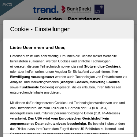
Anmelden
Registrierung
Liebe Userinnen und User,
#IC21 Phase 3 – Quiz 1
Datenschutz ist uns sehr wichtig. Um Ihnen die Dienste dieser Webseite
bereitstellen zu können, werden Cookies und ähnliche Technologien
eingesetzt, die zum Teil technisch notwendig sind (
Notwendige Cookies
),
oder aber helfen sollen, unser Angebot für Sie laufend zu optimieren.
Ihre
Für die Teilnahme an diesem Quiz musst du
Einwilligung vorausgesetzt
werden auch Technologien von Drittanbietern zu
Analyse- und Marketingzwecken (
Analyse Cookies, Marketing Cookies
angemeldet sein.
sowie
Funktionale Cookies
) eingesetzt, die es erlauben, Ihren Interessen
entsprechende Inhalte anzubieten.
Mit diesen dafür eingesetzten Cookies und Technologien werden von uns und
von Drittanbietern, die zum Teil auch außerhalb der EU (u.a. USA)
Benutzername oder E-Mail-Adresse
niedergelassen sind, mitunter personenbezogene Daten (z.B. IP-Adresse)
verarbeitet.
Den USA wird vom Europäischen Gerichtshof kein
angemessenes Datenschutzniveau bescheinigt.
Es besteht insbesondere
das Risiko, dass Ihre Daten dem Zugriff durch US-Behörden zu Kontroll- und
Passwort
Überwachungszwecken unterliegen und dagegen keine wirksamen